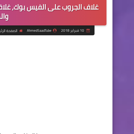
غلاف الجروب على الفيس بوك, غلا
والم
10 فبراير 2018
AhmedSaadTube
الصفحة الرئ